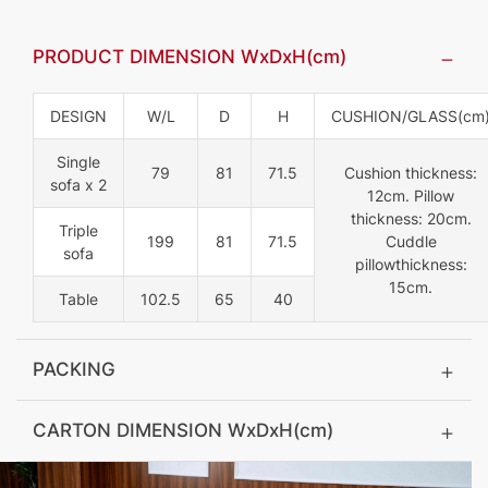
PRODUCT DIMENSION WxDxH(cm)
DESIGN
W/L
D
H
CUSHION/GLASS(cm
Single
79
81
71.5
Cushion thickness:
sofa x 2
12cm. Pillow
thickness: 20cm.
Triple
199
81
71.5
Cuddle
sofa
pillowthickness:
15cm.
Table
102.5
65
40
PACKING
CARTON DIMENSION WxDxH(cm)