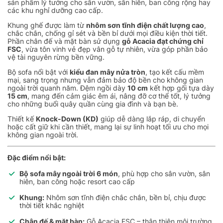
sản phẩm lý tưởng cho sân vườn, sân hiên, ban công rộng hay
các khu nghỉ dưỡng cao cấp.
Khung ghế được làm từ
nhôm sơn tĩnh điện chất lượng cao
,
chắc chắn, chống gỉ sét và bền bỉ dưới mọi điều kiện thời tiết.
Phần chân đế và mặt bàn sử dụng
gỗ Acacia đạt chứng chỉ
FSC
, vừa tôn vinh vẻ đẹp vân gỗ tự nhiên, vừa góp phần bảo
vệ tài nguyên rừng bền vững.
Bộ sofa nổi bật với
kiểu đan mây nửa tròn
, tạo kết cấu mềm
mại, sang trọng nhưng vẫn đảm bảo độ bền cho không gian
ngoài trời quanh năm. Đệm ngồi dày
10 cm
kết hợp gối tựa dày
15 cm
, mang đến cảm giác êm ái, nâng đỡ cơ thể tốt, lý tưởng
cho những buổi quây quần cùng gia đình và bạn bè.
Thiết kế
Knock-Down (KD)
giúp dễ dàng lắp ráp, di chuyển
hoặc cất giữ khi cần thiết, mang lại sự linh hoạt tối ưu cho mọi
không gian ngoài trời.
Đặc điểm nổi bật:
Bộ sofa mây ngoài trời 6 món
, phù hợp cho sân vườn, sân
hiên, ban công hoặc resort cao cấp
Khung:
Nhôm sơn tĩnh điện chắc chắn, bền bỉ, chịu được
thời tiết khắc nghiệt
Chân đế & mặt bàn:
Gỗ Acacia FSC – thân thiện môi trường,