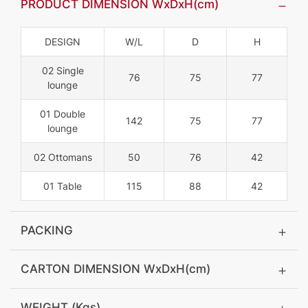
PRODUCT DIMENSION WxDxH(cm)
DESIGN
W/L
D
H
02 Single
76
75
77
lounge
01 Double
142
75
77
lounge
02 Ottomans
50
76
42
01 Table
115
88
42
PACKING
CARTON DIMENSION WxDxH(cm)
WEIGHT (Kgs)