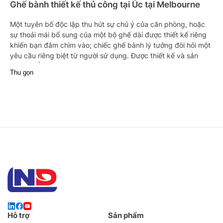
Ghế bành thiết kế thủ công tại Úc tại Melbourne
Một tuyên bố độc lập thu hút sự chú ý của căn phòng, hoặc
sự thoải mái bổ sung của một bộ ghế dài được thiết kế riêng
khiến bạn đắm chìm vào; chiếc ghế bành lý tưởng đòi hỏi một
yêu cầu riêng biệt từ người sử dụng. Được thiết kế và sản
xuất tại Úc từ năm 1987, ghế bành Jardan được chế tác để
Thu gọn
nâng cao hình thức và chức năng. Mỗi chiếc ghế có thể tùy
chỉnh, với vô số cấu hình, các thiết kế riêng của chúng tôi đều
hướng đến việc thêm cá tính trong khi vẫn kết hợp liền mạch
với phong cách nội thất hiện có của mọi không gian độc đáo.
Ghế bành thiết kế thủ công tại Úc tại Melbourne
Một tuyên bố độc lập thu hút sự chú ý của căn phòng, hoặc
sự thoải mái bổ sung của một bộ ghế dài được thiết kế riêng
khiến bạn đắm chìm vào; chiếc ghế bành lý tưởng đòi hỏi một
yêu cầu riêng biệt từ người sử dụng. Được thiết kế và sản
xuất tại Úc từ năm 1987, ghế bành Jardan được chế tác để
nâng cao hình thức và chức năng. Mỗi chiếc ghế có thể tùy
chỉnh, với vô số cấu hình, các thiết kế riêng của chúng tôi đều
Hỗ trợ
Sản phẩm
hướng đến việc thêm cá tính trong khi vẫn kết hợp liền mạch