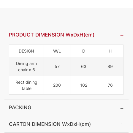
PRODUCT DIMENSION WxDxH(cm)
DESIGN
W/L
D
H
Dining arm
57
63
89
chair x 6
Rect dining
200
102
76
table
PACKING
CARTON DIMENSION WxDxH(cm)