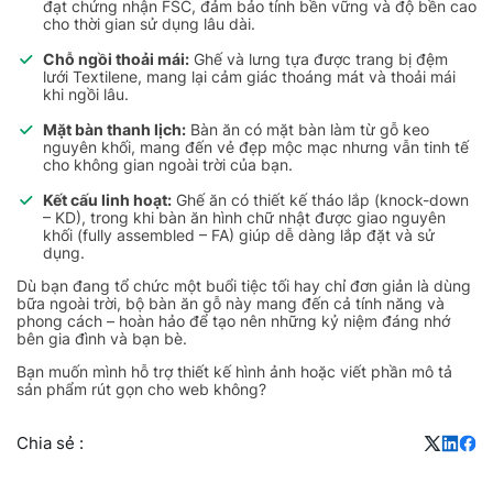
đạt chứng nhận FSC, đảm bảo tính bền vững và độ bền cao
cho thời gian sử dụng lâu dài.
Chỗ ngồi thoải mái:
Ghế và lưng tựa được trang bị đệm
lưới Textilene, mang lại cảm giác thoáng mát và thoải mái
khi ngồi lâu.
Mặt bàn thanh lịch:
Bàn ăn có mặt bàn làm từ gỗ keo
nguyên khối, mang đến vẻ đẹp mộc mạc nhưng vẫn tinh tế
cho không gian ngoài trời của bạn.
Kết cấu linh hoạt:
Ghế ăn có thiết kế tháo lắp (knock-down
– KD), trong khi bàn ăn hình chữ nhật được giao nguyên
khối (fully assembled – FA) giúp dễ dàng lắp đặt và sử
dụng.
Dù bạn đang tổ chức một buổi tiệc tối hay chỉ đơn giản là dùng
bữa ngoài trời, bộ bàn ăn gỗ này mang đến cả tính năng và
phong cách – hoàn hảo để tạo nên những kỷ niệm đáng nhớ
bên gia đình và bạn bè.
Bạn muốn mình hỗ trợ thiết kế hình ảnh hoặc viết phần mô tả
sản phẩm rút gọn cho web không?
Chia sẻ :