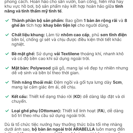
phong cách. Hoàn hảo cho sân vườn, ban công, hiên nhà hay
khu vực hồ bơi, bộ sản phẩm này kết hợp hoàn hảo giữa
tính
năng và tính thẩm mỹ tinh tế
.
Thành phần bộ sản phẩm:
Bao gồm
1 bàn ăn rộng rãi
và
8
ghế ăn
tích hợp
khay bên tiện lợi
cho người dùng.
Chất liệu khung:
Làm từ
nhôm cao cấp
, phủ
sơn tĩnh điện
bền bỉ, chống gỉ sét và chịu được điều kiện thời tiết khắc
nghiệt.
Bề mặt ghế:
Sử dụng
vải Textilene
thoáng khí, nhanh khô
và có độ bền cao khi sử dụng ngoài trời.
Mặt bàn:
Polywood
giả gỗ, mang lại vẻ đẹp tự nhiên nhưng
dễ vệ sinh và bền bỉ theo thời gian.
Tính năng thoải mái:
Đệm ngồi và gối tựa lưng dày
5cm
,
mang lại cảm giác êm ái, dễ chịu.
Kết cấu:
Thiết kế dạng tháo rời (
KD
) dễ dàng lắp đặt và di
chuyển.
Loại ghế phụ (Ottoman):
Thiết kế linh hoạt (
FA
), dễ dàng
bố trí theo nhu cầu sử dụng ngoài trời.
Dù là tổ chức tiệc nướng hay thưởng thức bữa tối nhẹ nhàng
dưới ánh sao,
bộ bàn ăn ngoài trời ARABELLA
luôn mang đến