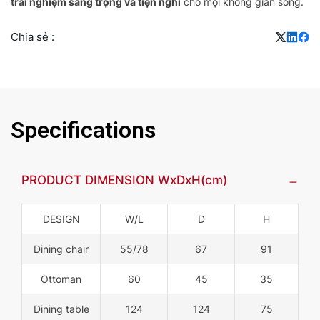
trải nghiệm sang trọng và tiện nghi
cho mọi không gian sống.
Chia sẻ :
Specifications
PRODUCT DIMENSION WxDxH(cm)
DESIGN
W/L
D
H
Dining chair
55/78
67
91
Ottoman
60
45
35
Dining table
124
124
75