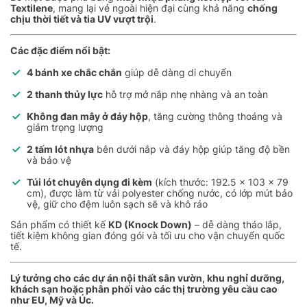
Textilene
, mang lại vẻ ngoài hiện đại cùng khả năng
chống
chịu thời tiết và tia UV vượt trội
.
Các đặc điểm nổi bật:
4 bánh xe chắc chắn
giúp dễ dàng di chuyển
2 thanh thủy lực
hỗ trợ mở nắp nhẹ nhàng và an toàn
Không đan mây ở đáy hộp
, tăng cường thông thoáng và
giảm trọng lượng
2 tấm lót nhựa
bên dưới nắp và đáy hộp giúp tăng độ bền
và bảo vệ
Túi lót chuyên dụng đi kèm
(kích thước: 192.5 x 103 x 79
cm), được làm từ vải polyester chống nước, có lớp mút bảo
vệ, giữ cho đệm luôn sạch sẽ và khô ráo
Sản phẩm có thiết kế
KD (Knock Down)
– dễ dàng tháo lắp,
tiết kiệm không gian đóng gói và tối ưu cho vận chuyển quốc
tế.
Lý tưởng cho các dự án nội thất sân vườn, khu nghỉ dưỡng,
khách sạn hoặc phân phối vào các thị trường yêu cầu cao
như EU, Mỹ và Úc.